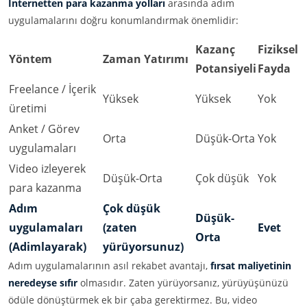
İnternetten para kazanma yolları
arasında adım
uygulamalarını doğru konumlandırmak önemlidir:
Kazanç
Fiziksel
Yöntem
Zaman Yatırımı
Potansiyeli
Fayda
Freelance / İçerik
Yüksek
Yüksek
Yok
üretimi
Anket / Görev
Orta
Düşük-Orta
Yok
uygulamaları
Video izleyerek
Düşük-Orta
Çok düşük
Yok
para kazanma
Adım
Çok düşük
Düşük-
uygulamaları
(zaten
Evet
Orta
(Adimlayarak)
yürüyorsunuz)
Adım uygulamalarının asıl rekabet avantajı,
fırsat maliyetinin
neredeyse sıfır
olmasıdır. Zaten yürüyorsanız, yürüyüşünüzü
ödüle dönüştürmek ek bir çaba gerektirmez. Bu, video