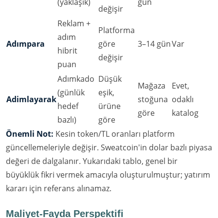
(yaklaşık)
gün
değişir
Reklam +
Platforma
adım
Adımpara
göre
3–14 gün
Var
hibrit
değişir
puan
Adımkado
Düşük
Mağaza
Evet,
(günlük
eşik,
Adimlayarak
stoğuna
odaklı
hedef
ürüne
göre
katalog
bazlı)
göre
Önemli Not:
Kesin token/TL oranları platform
güncellemeleriyle değişir. Sweatcoin'in dolar bazlı piyasa
değeri de dalgalanır. Yukarıdaki tablo, genel bir
büyüklük fikri vermek amacıyla oluşturulmuştur; yatırım
kararı için referans alınamaz.
Maliyet-Fayda Perspektifi