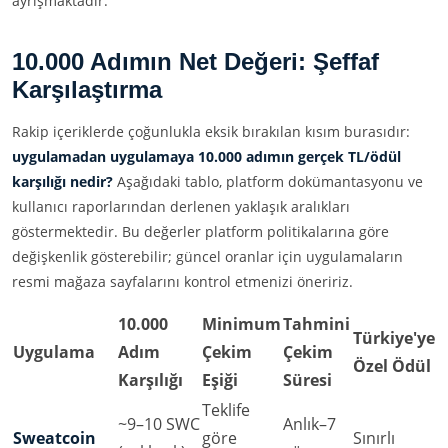
ayrışmaktadır.
10.000 Adımın Net Değeri: Şeffaf
Karşılaştırma
Rakip içeriklerde çoğunlukla eksik bırakılan kısım burasıdır:
uygulamadan uygulamaya 10.000 adımın gerçek TL/ödül
karşılığı nedir?
Aşağıdaki tablo, platform dokümantasyonu ve
kullanıcı raporlarından derlenen yaklaşık aralıkları
göstermektedir. Bu değerler platform politikalarına göre
değişkenlik gösterebilir; güncel oranlar için uygulamaların
resmi mağaza sayfalarını kontrol etmenizi öneririz.
10.000
Minimum
Tahmini
Türkiye'ye
Uygulama
Adım
Çekim
Çekim
Özel Ödül
Karşılığı
Eşiği
Süresi
Teklife
~9–10 SWC
Anlık–7
Sweatcoin
göre
Sınırlı