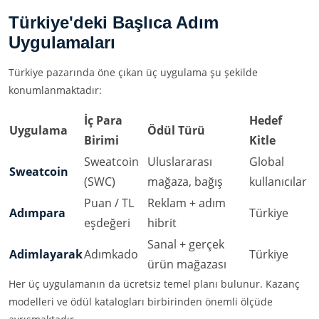
Türkiye'deki Başlıca Adım
Uygulamaları
Türkiye pazarında öne çıkan üç uygulama şu şekilde
konumlanmaktadır:
İç Para
Hedef
Uygulama
Ödül Türü
Birimi
Kitle
Sweatcoin
Uluslararası
Global
Sweatcoin
(SWC)
mağaza, bağış
kullanıcılar
Puan / TL
Reklam + adım
Adımpara
Türkiye
eşdeğeri
hibrit
Sanal + gerçek
Adimlayarak
Adımkado
Türkiye
ürün mağazası
Her üç uygulamanın da ücretsiz temel planı bulunur. Kazanç
modelleri ve ödül katalogları birbirinden önemli ölçüde