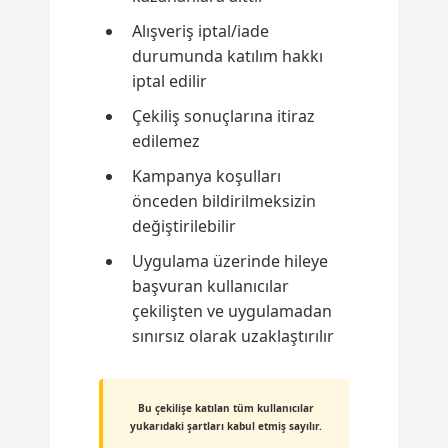
Alışveriş iptal/iade
durumunda katılım hakkı
iptal edilir
Çekiliş sonuçlarına itiraz
edilemez
Kampanya koşulları
önceden bildirilmeksizin
değiştirilebilir
Uygulama üzerinde hileye
başvuran kullanıcılar
çekilişten ve uygulamadan
sınırsız olarak uzaklaştırılır
Bu çekilişe katılan tüm kullanıcılar
yukarıdaki şartları kabul etmiş sayılır.