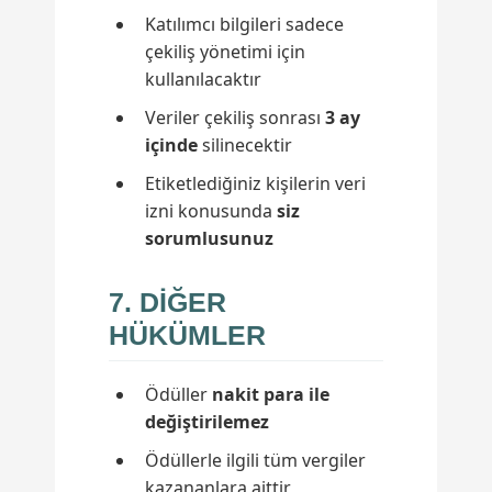
Katılımcı bilgileri sadece
çekiliş yönetimi için
kullanılacaktır
Veriler çekiliş sonrası
3 ay
içinde
silinecektir
Etiketlediğiniz kişilerin veri
izni konusunda
siz
sorumlusunuz
7. DİĞER
HÜKÜMLER
Ödüller
nakit para ile
değiştirilemez
Ödüllerle ilgili tüm vergiler
kazananlara aittir