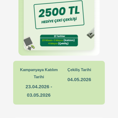
Kampanyaya Katılım
Çekiliş Tarihi
Tarihi
04.05.2026
23.04.2026 -
03.05.2026