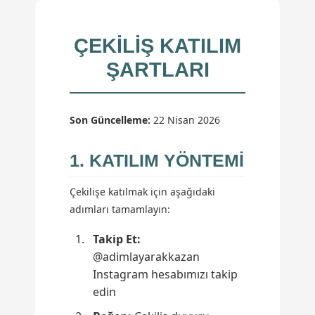
ÇEKİLİŞ KATILIM
ŞARTLARI
Son Güncelleme:
22 Nisan 2026
1. KATILIM YÖNTEMİ
Çekilişe katılmak için aşağıdaki
adımları tamamlayın:
Takip Et:
@adimlayarakkazan
Instagram hesabımızı takip
edin